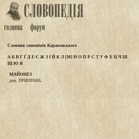
Словник синонімів Караванського
А
Б
В
Г
Ґ
Д
Е
Є
Ж
З
І
Й
К
Л
[М]
Н
О
П
Р
С
Т
У
Ф
Х
Ц
Ч
Ш
Щ
Ю
Я
МАЙОНЕЗ
див. ПРИПРАВА.