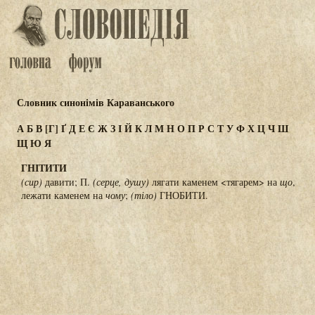
Словник синонімів Караванського
А
Б
В
[Г]
Ґ
Д
Е
Є
Ж
З
І
Й
К
Л
М
Н
О
П
Р
С
Т
У
Ф
Х
Ц
Ч
Ш
Щ
Ю
Я
ГНІТИТИ
(сир)
давити; П.
(серце, душу)
лягати каменем <тягарем> на
що
,
лежати каменем на
чому
;
(тіло)
ГНОБИТИ.