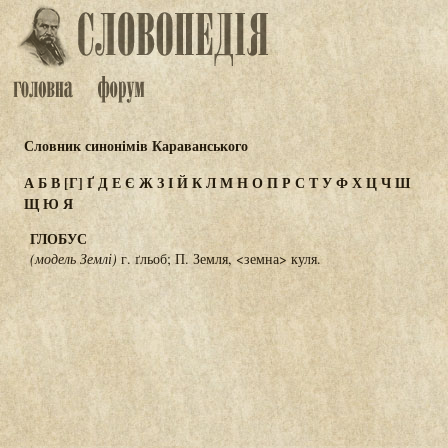
Словник синонімів Караванського
А
Б
В
[Г]
Ґ
Д
Е
Є
Ж
З
І
Й
К
Л
М
Н
О
П
Р
С
Т
У
Ф
Х
Ц
Ч
Ш
Щ
Ю
Я
ГЛОБУС
(модель Землі)
г. ґльоб; П. Земля, <земна> куля.