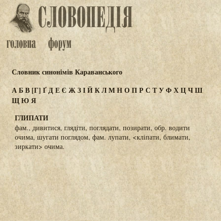
Словник синонімів Караванського
А
Б
В
[Г]
Ґ
Д
Е
Є
Ж
З
І
Й
К
Л
М
Н
О
П
Р
С
Т
У
Ф
Х
Ц
Ч
Ш
Щ
Ю
Я
ГЛИПАТИ
фам., дивитися, глядіти, поглядати, позирати, обр. водити
очима, шугати поглядом, фам. лупати, <кліпати, блимати,
зиркати> очима.