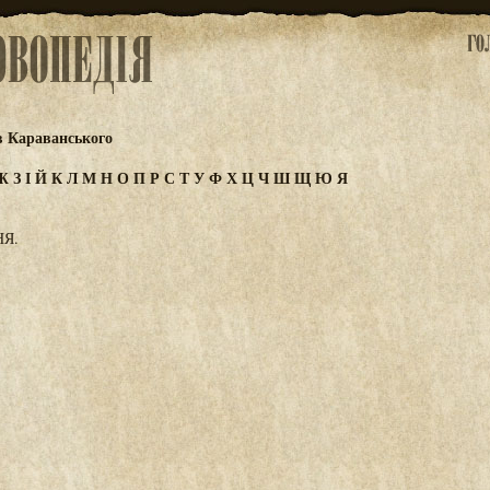
в Караванського
Ж
З
І
Й
К
Л
М
Н
О
П
Р
С
Т
У
Ф
Х
Ц
Ч
Ш
Щ
Ю
Я
НЯ.