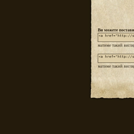
Ви можете постави
матиме такий вигл
матиме такий вигл