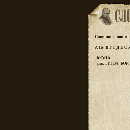
Словник синонімі
А
[Б]
В
Г
Ґ
Д
Е
Є
БРАНЬ
див. БИТВА, БОР