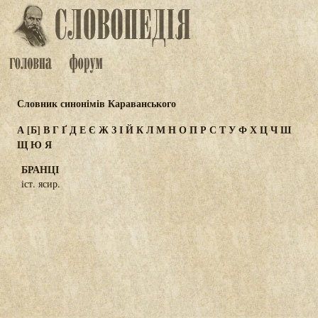
Словник синонімів Караванського
А
[Б]
В
Г
Ґ
Д
Е
Є
Ж
З
І
Й
К
Л
М
Н
О
П
Р
С
Т
У
Ф
Х
Ц
Ч
Ш
Щ
Ю
Я
БРАНЦІ
іст. ясир.