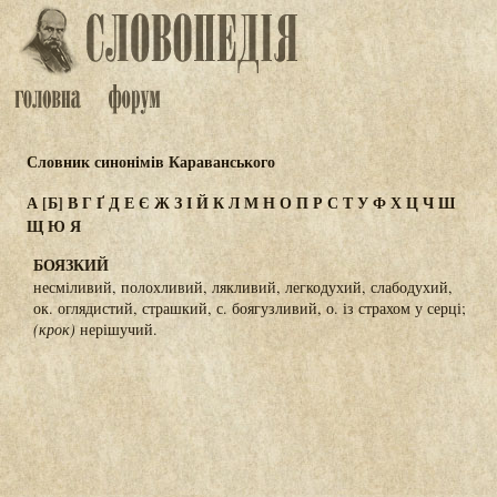
Словник синонімів Караванського
А
[Б]
В
Г
Ґ
Д
Е
Є
Ж
З
І
Й
К
Л
М
Н
О
П
Р
С
Т
У
Ф
Х
Ц
Ч
Ш
Щ
Ю
Я
БОЯЗКИЙ
несміливий, полохливий, лякливий, легкодухий, слабодухий,
ок. оглядистий, страшкий, с. боягузливий, о. із страхом у серці;
(крок)
нерішучий.