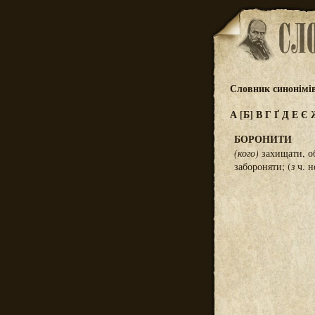
Словник синонімі
А
[Б]
В
Г
Ґ
Д
Е
Є
БОРОНИТИ
(кого)
захищати, об
забороняти; (
з
ч. н