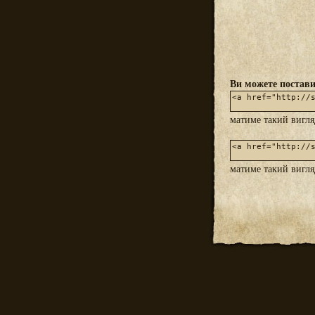
Ви можете постави
матиме такий вигл
матиме такий вигл