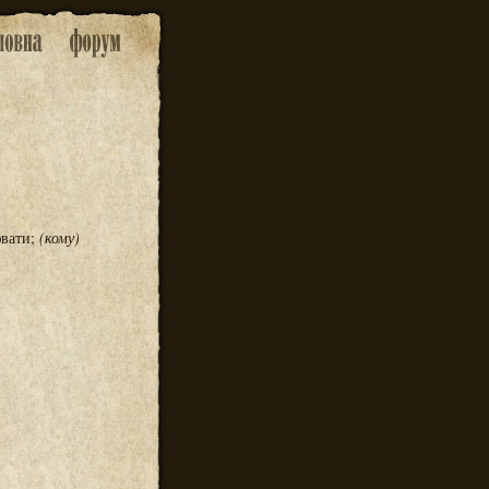
вати;
(кому)