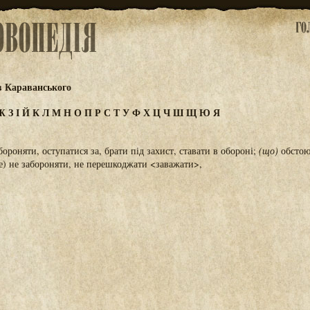
в Караванського
Ж
З
І
Й
К
Л
М
Н
О
П
Р
С
Т
У
Ф
Х
Ц
Ч
Ш
Щ
Ю
Я
ороняти, оступатися за, брати під захист, ставати в обороні;
(що)
обстою
е) не забороняти, не перешкоджати <заважати>,