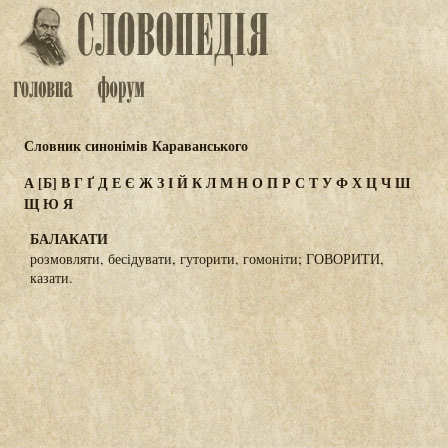
Словник синонімів Караванського
А
[Б]
В
Г
Ґ
Д
Е
Є
Ж
З
І
Й
К
Л
М
Н
О
П
Р
С
Т
У
Ф
Х
Ц
Ч
Ш
Щ
Ю
Я
БАЛАКАТИ
розмовляти, бесідувати, гуторити, гомоніти; ГОВОРИТИ,
казати.