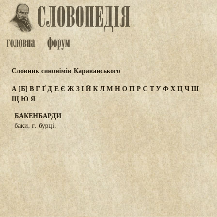
Словник синонімів Караванського
А
[Б]
В
Г
Ґ
Д
Е
Є
Ж
З
І
Й
К
Л
М
Н
О
П
Р
С
Т
У
Ф
Х
Ц
Ч
Ш
Щ
Ю
Я
БАКЕНБАРДИ
баки, г. бурці.