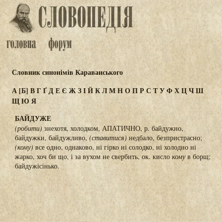
Словник синонімів Караванського
А
[Б]
В
Г
Ґ
Д
Е
Є
Ж
З
І
Й
К
Л
М
Н
О
П
Р
С
Т
У
Ф
Х
Ц
Ч
Ш
Щ
Ю
Я
БАЙДУЖЕ
(робити)
знехотя, холодком, АПАТИЧНО, р. байдужно,
байдужки, байдужливо,
(ставитися)
недбало, безпристрасно;
(кому)
все одно, однаково, ні гірко ні солодко, ні холодно ні
жарко, хоч би що, і за вухом не свербить, ок. кисло
кому
в борщ;
байдужісінько.