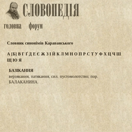
Словник синонімів Караванського
А
[Б]
В
Г
Ґ
Д
Е
Є
Ж
З
І
Й
К
Л
М
Н
О
П
Р
С
Т
У
Ф
Х
Ц
Ч
Ш
Щ
Ю
Я
БАЗІКАННЯ
верзякання, патякання, сил. пустомолотство; пор.
БАЛАКАНИНА.