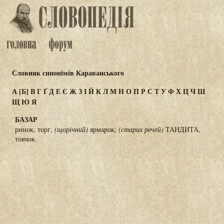
Словник синонімів Караванського
А
[Б]
В
Г
Ґ
Д
Е
Є
Ж
З
І
Й
К
Л
М
Н
О
П
Р
С
Т
У
Ф
Х
Ц
Ч
Ш
Щ
Ю
Я
БАЗАР
ринок, торг,
(щорічний)
ярмарок;
(старих речей)
ТАНДИТА,
товчок.