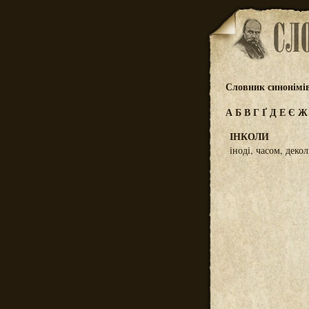
Словник синонімі
А
Б
В
Г
Ґ
Д
Е
Є
ІНКОЛИ
іноді, часом, деко