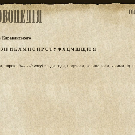
в Караванського
Ж
З
[І]
Й
К
Л
М
Н
О
П
Р
С
Т
У
Ф
Х
Ц
Ч
Ш
Щ
Ю
Я
ли, порою;
(час від часу)
вряди-годи, подеколи, колине-коли, часами, ід. н