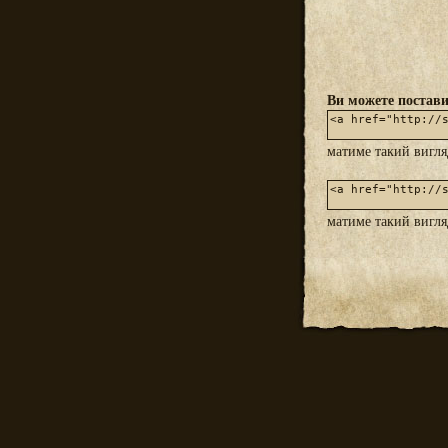
Ви можете постави
матиме такий вигл
матиме такий вигл