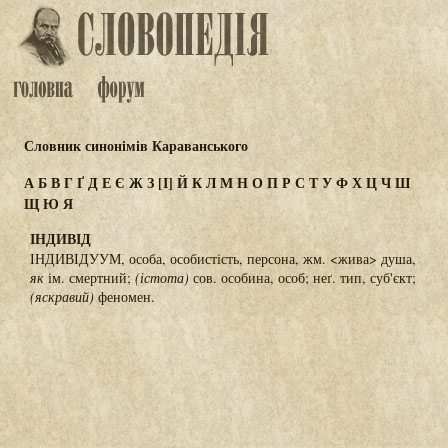
Словник синонімів Караванського
А
Б
В
Г
Ґ
Д
Е
Є
Ж
З
[І]
Й
К
Л
М
Н
О
П
Р
С
Т
У
Ф
Х
Ц
Ч
Ш
Щ
Ю
Я
ІНДИВІД
ІНДИВІДУУМ, особа, особистість, персона, жм. <жива> душа,
як
ім. смертний;
(істота)
сов. особина, особ; неґ. тип, суб'єкт;
(яскравий)
феномен.