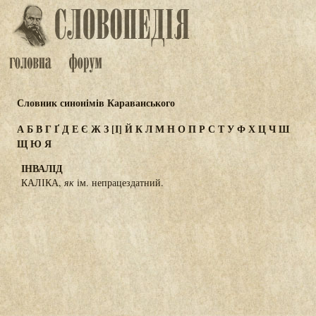
Словник синонімів Караванського
А
Б
В
Г
Ґ
Д
Е
Є
Ж
З
[І]
Й
К
Л
М
Н
О
П
Р
С
Т
У
Ф
Х
Ц
Ч
Ш
Щ
Ю
Я
ІНВАЛІД
КАЛІКА,
як
ім. непрацездатний.