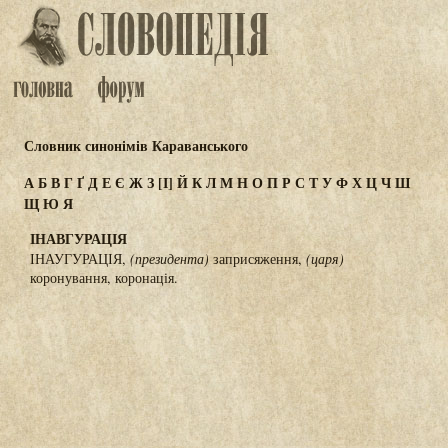
Словник синонімів Караванського
А
Б
В
Г
Ґ
Д
Е
Є
Ж
З
[І]
Й
К
Л
М
Н
О
П
Р
С
Т
У
Ф
Х
Ц
Ч
Ш
Щ
Ю
Я
ІНАВГУРАЦІЯ
ІНАУГУРАЦІЯ,
(президента)
заприсяження,
(царя)
коронування, коронація.