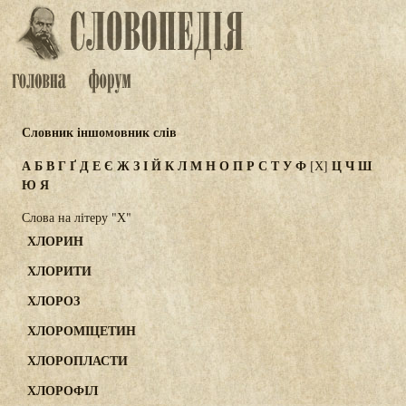
Словник іншомовник слів
А
Б
В
Г
Ґ
Д
Е
Є
Ж
З
І
Й
К
Л
М
Н
О
П
Р
С
Т
У
Ф
Ц
Ч
Ш
[Х]
Ю
Я
Слова на літеру "Х"
ХЛОРИН
ХЛОРИТИ
ХЛОРОЗ
ХЛОРОМІЦЕТИН
ХЛОРОПЛАСТИ
ХЛОРОФІЛ