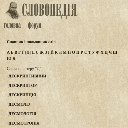
Словник іншомовник слів
А
Б
В
Г
Ґ
Е
Є
Ж
З
І
Й
К
Л
М
Н
О
П
Р
С
Т
У
Ф
Х
Ц
Ч
Ш
[Д]
Ю
Я
Слова на літеру "Д"
ДЕСКРИПТИВНИЙ
ДЕСКРИПТОР
ДЕСКРИПЦІЯ
ДЕСМОЛІЗ
ДЕСМОЛОГІЯ
ДЕСМОТРОПІЯ