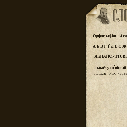
Орфографічний сл
А
Б
В
Г
Ґ
Д
Е
Є
ЯКНАЙСУТТЄВ
якнайсуттє́віший
прикметник, найв