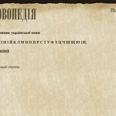
овник української мови
Ж
З
И
І
Й
К
Л
М
Н
О
П
Р
С
Т
У
Ф
Х
Ц
Ч
Ш
Щ
Ю
[Я]
ІШИЙ
ищий ступінь