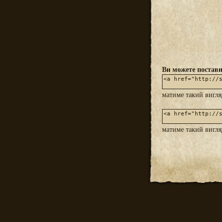
Ви можете постави
матиме такий вигл
матиме такий вигл