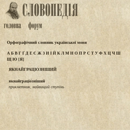
Орфографічний словник української мови
А
Б
В
Г
Ґ
Д
Е
Є
Ж
З
И
І
Й
К
Л
М
Н
О
П
Р
С
Т
У
Ф
Х
Ц
Ч
Ш
Щ
Ю
[Я]
ЯКНАЙГРАЦІОЗНІШИЙ
якнайграціо́зніший
прикметник, найвищий ступінь