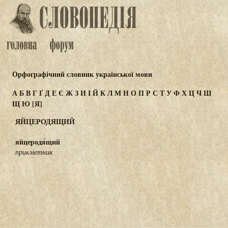
Орфографічний словник української мови
А
Б
В
Г
Ґ
Д
Е
Є
Ж
З
И
І
Й
К
Л
М
Н
О
П
Р
С
Т
У
Ф
Х
Ц
Ч
Ш
Щ
Ю
[Я]
ЯЙЦЕРОДЯЩИЙ
яйцеродя́щий
прикметник