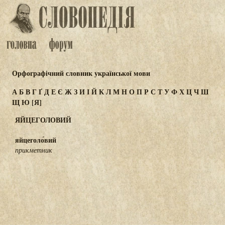
Орфографічний словник української мови
А
Б
В
Г
Ґ
Д
Е
Є
Ж
З
И
І
Й
К
Л
М
Н
О
П
Р
С
Т
У
Ф
Х
Ц
Ч
Ш
Щ
Ю
[Я]
ЯЙЦЕГОЛОВИЙ
яйцеголо́вий
прикметник