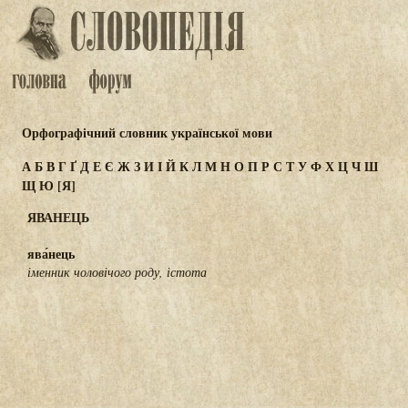
Орфографічний словник української мови
А
Б
В
Г
Ґ
Д
Е
Є
Ж
З
И
І
Й
К
Л
М
Н
О
П
Р
С
Т
У
Ф
Х
Ц
Ч
Ш
Щ
Ю
[Я]
ЯВАНЕЦЬ
ява́нець
іменник чоловічого роду, істота