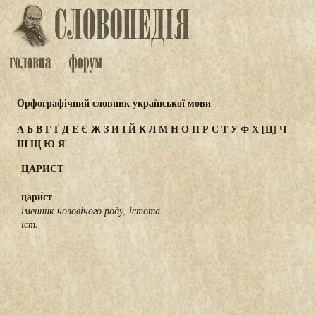
Орфографічний словник української мови
А
Б
В
Г
Ґ
Д
Е
Є
Ж
З
И
І
Й
К
Л
М
Н
О
П
Р
С
Т
У
Ф
Х
[Ц]
Ч
Ш
Щ
Ю
Я
ЦАРИСТ
цари́ст
іменник чоловічого роду, істота
іст.