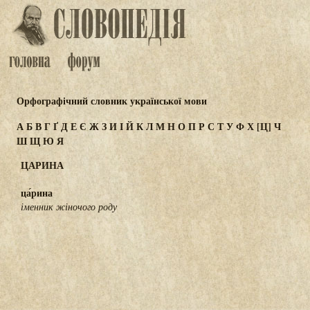
Орфографічний словник української мови
А
Б
В
Г
Ґ
Д
Е
Є
Ж
З
И
І
Й
К
Л
М
Н
О
П
Р
С
Т
У
Ф
Х
[Ц]
Ч
Ш
Щ
Ю
Я
ЦАРИНА
ца́рина
іменник жіночого роду