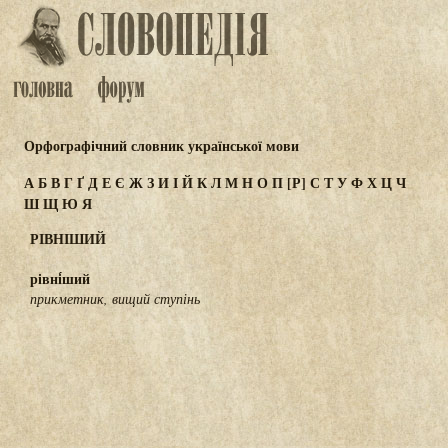
Орфографічний словник української мови
А
Б
В
Г
Ґ
Д
Е
Є
Ж
З
И
І
Й
К
Л
М
Н
О
П
[Р]
С
Т
У
Ф
Х
Ц
Ч
Ш
Щ
Ю
Я
РІВНІШИЙ
рівні́ший
прикметник, вищий ступінь