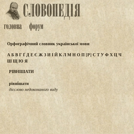
Орфографічний словник української мови
А
Б
В
Г
Ґ
Д
Е
Є
Ж
З
И
І
Й
К
Л
М
Н
О
П
[Р]
С
Т
У
Ф
Х
Ц
Ч
Ш
Щ
Ю
Я
РІВНІШАТИ
рівні́шати
дієслово недоконаного виду