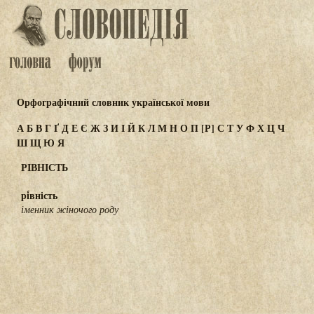
Орфографічний словник української мови
А
Б
В
Г
Ґ
Д
Е
Є
Ж
З
И
І
Й
К
Л
М
Н
О
П
[Р]
С
Т
У
Ф
Х
Ц
Ч
Ш
Щ
Ю
Я
РІВНІСТЬ
рі́вність
іменник жіночого роду