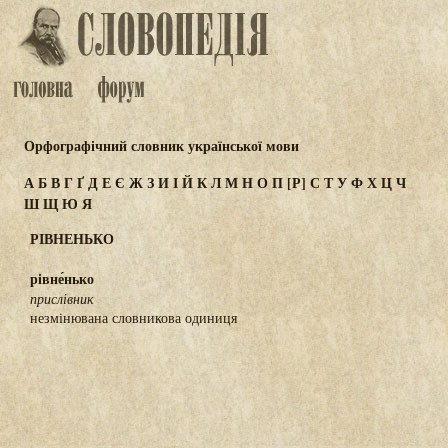
Орфографічний словник української мови
А
Б
В
Г
Ґ
Д
Е
Є
Ж
З
И
І
Й
К
Л
М
Н
О
П
[Р]
С
Т
У
Ф
Х
Ц
Ч
Ш
Щ
Ю
Я
РІВНЕНЬКО
рівне́нько
прислівник
незмінювана словникова одиниця