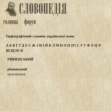
Орфографічний словник української мови
А
Б
В
Г
Ґ
Д
Е
Є
Ж
З
И
І
Й
К
Л
М
Н
О
П
[Р]
С
Т
У
Ф
Х
Ц
Ч
Ш
Щ
Ю
Я
РІВНЕНСЬКИЙ
рі́вненський
прикметник