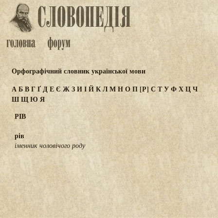
Орфографічний словник української мови
А
Б
В
Г
Ґ
Д
Е
Є
Ж
З
И
І
Й
К
Л
М
Н
О
П
[Р]
С
Т
У
Ф
Х
Ц
Ч
Ш
Щ
Ю
Я
РІВ
рів
іменник чоловічого роду