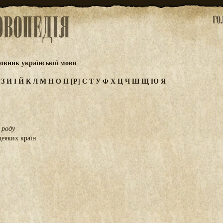
овник української мови
Ж
З
И
І
Й
К
Л
М
Н
О
П
[Р]
С
Т
У
Ф
Х
Ц
Ч
Ш
Щ
Ю
Я
 роду
еяких країн