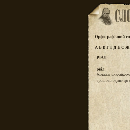
Орфографічний сл
А
Б
В
Г
Ґ
Д
Е
Є
РІАЛ
ріа́л
іменник чоловічого
грошова одиниця д