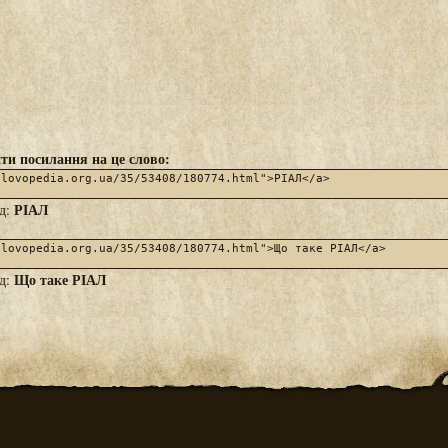
ти посилання на це слово:
РІАЛ
яд:
Що таке РІАЛ
яд: