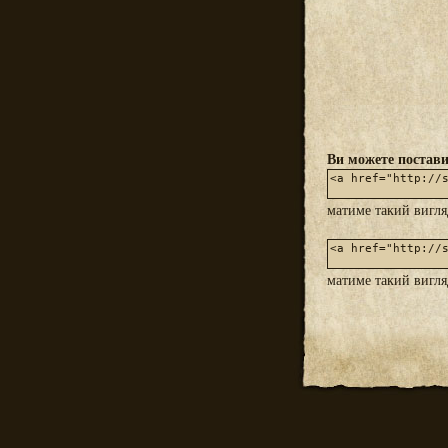
Ви можете постави
матиме такий вигл
матиме такий вигл