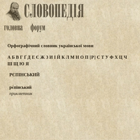
Орфографічний словник української мови
А
Б
В
Г
Ґ
Д
Е
Є
Ж
З
И
І
Й
К
Л
М
Н
О
П
[Р]
С
Т
У
Ф
Х
Ц
Ч
Ш
Щ
Ю
Я
РЄПІНСЬКИЙ
рє́пінський
прикметник