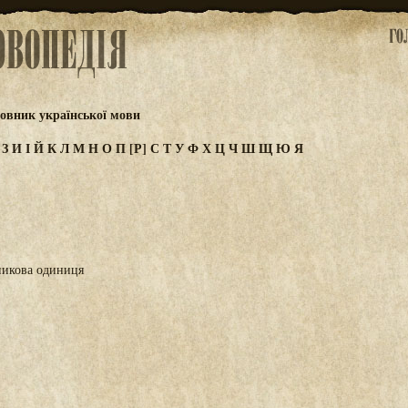
овник української мови
Ж
З
И
І
Й
К
Л
М
Н
О
П
[Р]
С
Т
У
Ф
Х
Ц
Ч
Ш
Щ
Ю
Я
никова одиниця