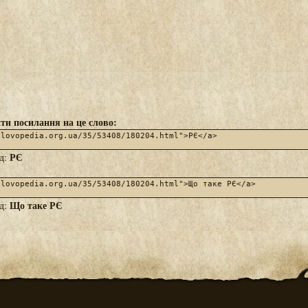
ти посилання на це слово:
РЄ
яд:
Що таке РЄ
яд: