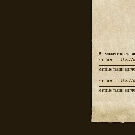
Ви можете постави
матиме такий вигл
матиме такий вигл