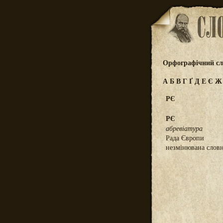
Орфографічний сл
А
Б
В
Г
Ґ
Д
Е
Є
РЄ
РЄ
абревіатура
Рада Європи
незмінювана слов