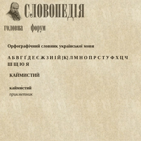
Орфографічний словник української мови
А
Б
В
Г
Ґ
Д
Е
Є
Ж
З
И
І
Й
[К]
Л
М
Н
О
П
Р
С
Т
У
Ф
Х
Ц
Ч
Ш
Щ
Ю
Я
КАЙМИСТИЙ
кайми́стий
прикметник