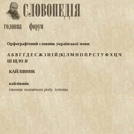
Орфографічний словник української мови
А
Б
В
Г
Ґ
Д
Е
Є
Ж
З
И
І
Й
[К]
Л
М
Н
О
П
Р
С
Т
У
Ф
Х
Ц
Ч
Ш
Щ
Ю
Я
КАЙЛІВНИК
кайлівни́к
іменник чоловічого роду, істота