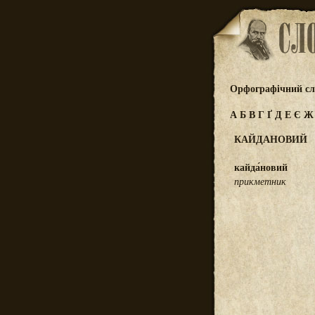
Орфографічний сл
А
Б
В
Г
Ґ
Д
Е
Є
КАЙДАНОВИЙ
кайда́новий
прикметник