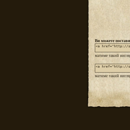
Ви можете постави
матиме такий вигл
матиме такий вигл