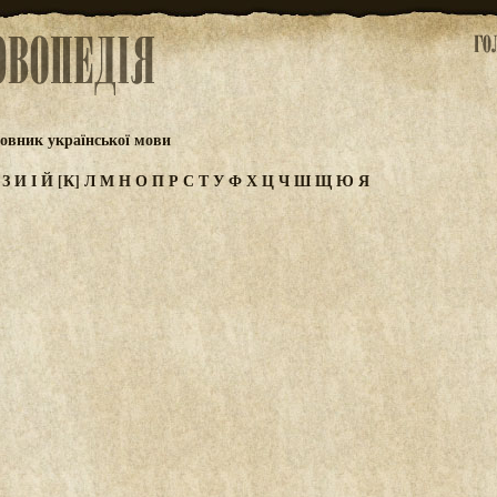
овник української мови
Ж
З
И
І
Й
[К]
Л
М
Н
О
П
Р
С
Т
У
Ф
Х
Ц
Ч
Ш
Щ
Ю
Я