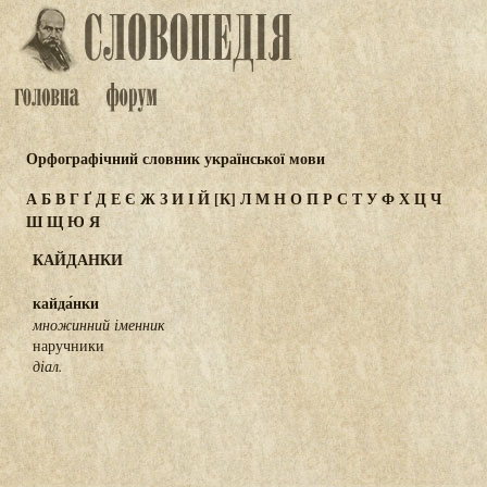
Орфографічний словник української мови
А
Б
В
Г
Ґ
Д
Е
Є
Ж
З
И
І
Й
[К]
Л
М
Н
О
П
Р
С
Т
У
Ф
Х
Ц
Ч
Ш
Щ
Ю
Я
КАЙДАНКИ
кайда́нки
множинний іменник
наручники
діал.