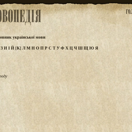
овник української мови
Ж
З
И
І
Й
[К]
Л
М
Н
О
П
Р
С
Т
У
Ф
Х
Ц
Ч
Ш
Щ
Ю
Я
роду