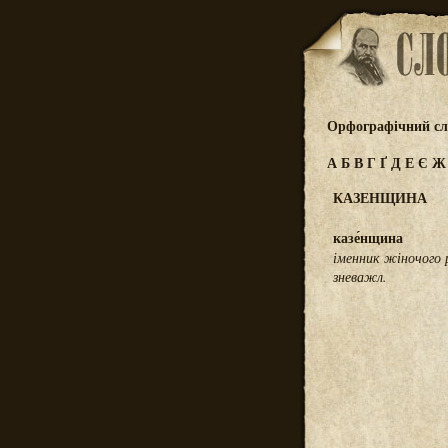
Орфографічний сл
А
Б
В
Г
Ґ
Д
Е
Є
КАЗЕНЩИНА
казе́нщина
іменник жіночого 
зневажл.