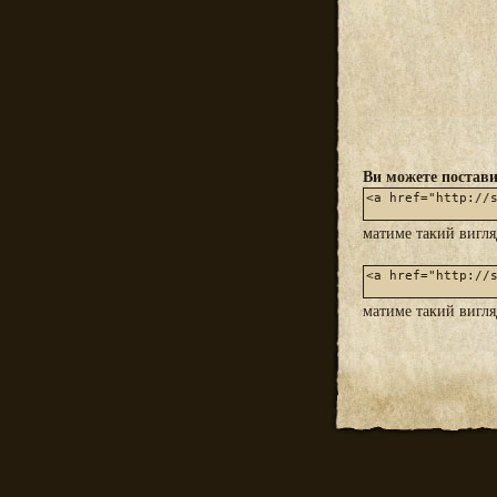
Ви можете постави
матиме такий вигл
матиме такий вигл