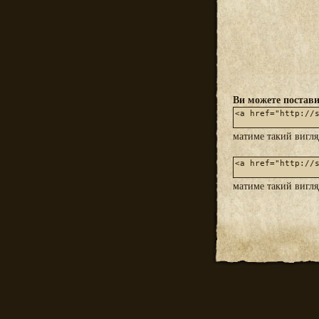
Ви можете постави
матиме такий вигл
матиме такий вигл