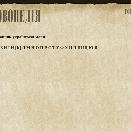
овник української мови
Ж
З
И
І
Й
[К]
Л
М
Н
О
П
Р
С
Т
У
Ф
Х
Ц
Ч
Ш
Щ
Ю
Я