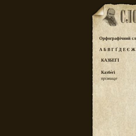
Орфографічний сл
А
Б
В
Г
Ґ
Д
Е
Є
КАЗБЕГІ
Казбе́гі
прізвище