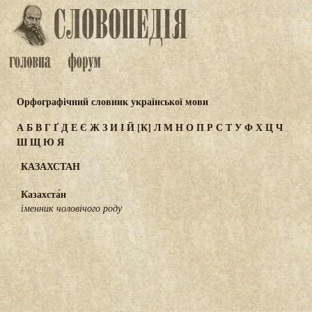
Орфографічний словник української мови
А
Б
В
Г
Ґ
Д
Е
Є
Ж
З
И
І
Й
[К]
Л
М
Н
О
П
Р
С
Т
У
Ф
Х
Ц
Ч
Ш
Щ
Ю
Я
КАЗАХСТАН
Казахста́н
іменник чоловічого роду