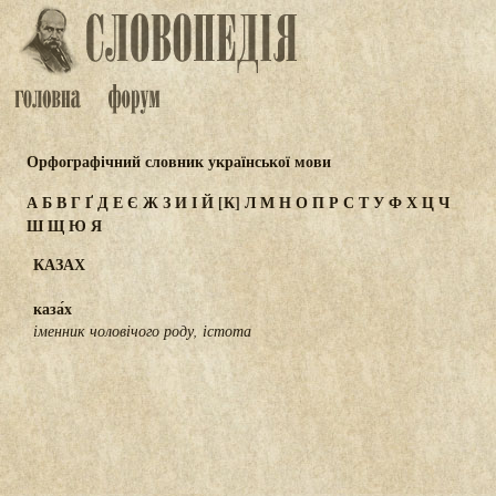
Орфографічний словник української мови
А
Б
В
Г
Ґ
Д
Е
Є
Ж
З
И
І
Й
[К]
Л
М
Н
О
П
Р
С
Т
У
Ф
Х
Ц
Ч
Ш
Щ
Ю
Я
КАЗАХ
каза́х
іменник чоловічого роду, істота