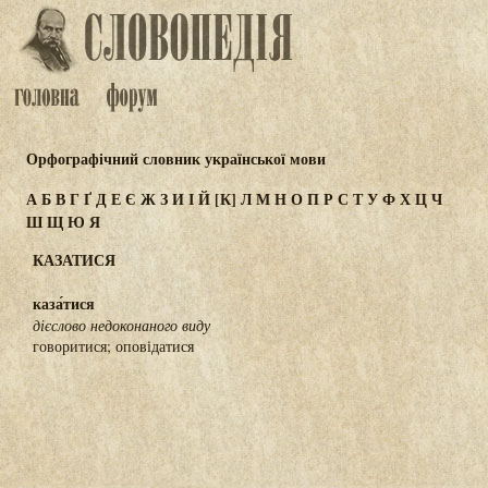
Орфографічний словник української мови
А
Б
В
Г
Ґ
Д
Е
Є
Ж
З
И
І
Й
[К]
Л
М
Н
О
П
Р
С
Т
У
Ф
Х
Ц
Ч
Ш
Щ
Ю
Я
КАЗАТИСЯ
каза́тися
дієслово недоконаного виду
говоритися; оповідатися