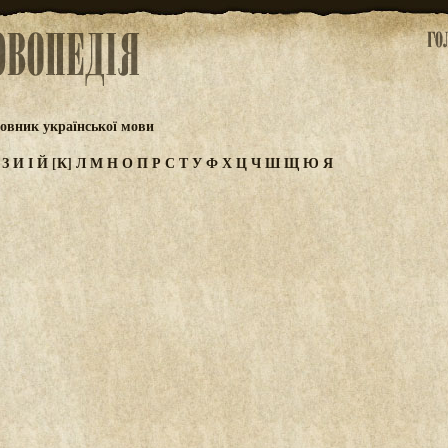
овник української мови
Ж
З
И
І
Й
[К]
Л
М
Н
О
П
Р
С
Т
У
Ф
Х
Ц
Ч
Ш
Щ
Ю
Я