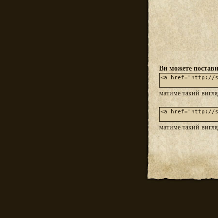
Ви можете постави
матиме такий вигл
матиме такий вигл