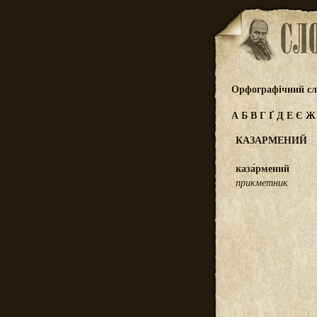
Орфографічний сл
А
Б
В
Г
Ґ
Д
Е
Є
КАЗАРМЕНИЙ
каза́рмений
прикметник