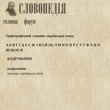
Орфографічний словник української мови
А
Б
В
Г
Ґ
Д
Е
Є
Ж
З
И
І
Й
[К]
Л
М
Н
О
П
Р
С
Т
У
Ф
Х
Ц
Ч
Ш
Щ
Ю
Я
КАДРУВАННЯ
кадрува́ння
іменник середнього роду