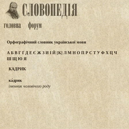
Орфографічний словник української мови
А
Б
В
Г
Ґ
Д
Е
Є
Ж
З
И
І
Й
[К]
Л
М
Н
О
П
Р
С
Т
У
Ф
Х
Ц
Ч
Ш
Щ
Ю
Я
КАДРИК
ка́дрик
іменник чоловічого роду