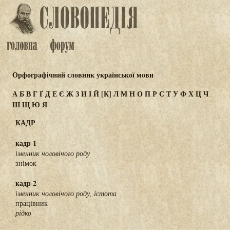
Орфографічний словник української мови
А
Б
В
Г
Ґ
Д
Е
Є
Ж
З
И
І
Й
[К]
Л
М
Н
О
П
Р
С
Т
У
Ф
Х
Ц
Ч
Ш
Щ
Ю
Я
КАДР
кадр 1
іменник чоловічого роду
знімок
кадр 2
іменник чоловічого роду, істота
працівник
рідко