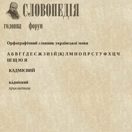
Орфографічний словник української мови
А
Б
В
Г
Ґ
Д
Е
Є
Ж
З
И
І
Й
[К]
Л
М
Н
О
П
Р
С
Т
У
Ф
Х
Ц
Ч
Ш
Щ
Ю
Я
КАДМІЄВИЙ
ка́дмієвий
прикметник