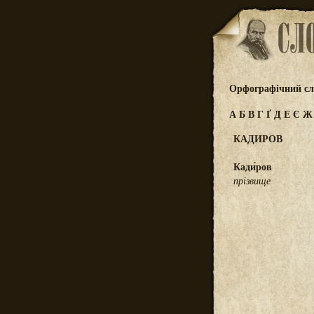
Орфографічний сл
А
Б
В
Г
Ґ
Д
Е
Є
КАДИРОВ
Кади́ров
прізвище