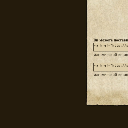
Ви можете постави
матиме такий вигл
матиме такий вигл