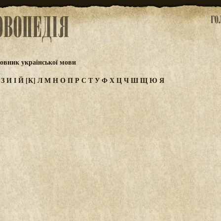
овник української мови
Ж
З
И
І
Й
[К]
Л
М
Н
О
П
Р
С
Т
У
Ф
Х
Ц
Ч
Ш
Щ
Ю
Я